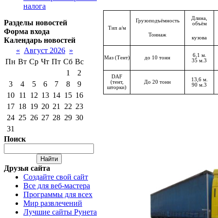
налога
Длина,
Грузоподъёмность
Разделы новостей
объём
Тип а/м
Форма входа
Тоннаж
кузова
Календарь новостей
«
Август 2026
»
6,1 м.
Маз (Тент)
до 10 тонн
Пн
Вт
Ср
Чт
Пт
Сб
Вс
35 м.3
1
2
DAF
13,6 м.
(тент,
До 20 тонн
3
4
5
6
7
8
9
90 м.3
шторки)
10
11
12
13
14
15
16
17
18
19
20
21
22
23
24
25
26
27
28
29
30
31
Поиск
Друзья сайта
Создайте свой сайт
Все для веб-мастера
Программы для всех
Мир развлечений
Лучшие сайты Рунета